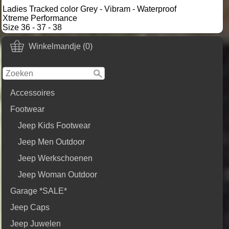
Ladies Tracked color Grey - Vibram - Waterproof
Xtreme Performance
Size 36 - 37 - 38
Winkelmandje (0)
Accessoires
Footwear
Jeep Kids Footwear
Jeep Men Outdoor
Jeep Werkschoenen
Jeep Woman Outdoor
Garage *SALE*
Jeep Caps
Jeep Juwelen