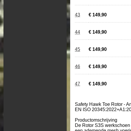
43
€ 149,90
44
€ 149,90
45
€ 149,90
46
€ 149,90
47
€ 149,90
Safety Hawk Toe Rotor - Ant
EN ISO 20345:2022+A1:20
Productomschrijving
De Rotor S3S werkschoen b
een ademende mesh voering