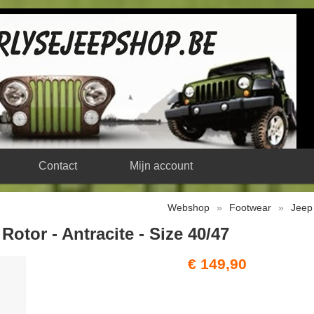
Contact
Mijn account
Webshop
»
Footwear
»
Jeep
otor - Antracite - Size 40/47
€ 149,90