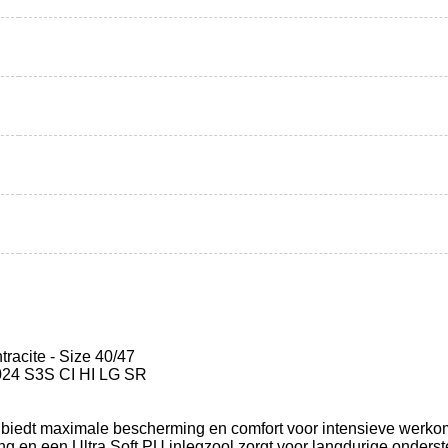
racite - Size 40/47
24 S3S CI HI LG SR
iedt maximale bescherming en comfort voor intensieve werko
 en een Ultra Soft PU inlegzool zorgt voor langdurige onderst