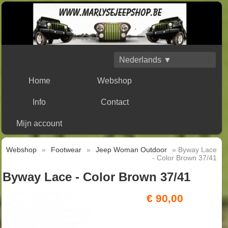
Nederlands ▼
Home
Webshop
Info
Contact
Mijn account
Webshop
»
Footwear
»
Jeep Woman Outdoor
» Byway Lace
- Color Brown 37/41
Byway Lace - Color Brown 37/41
€ 90,00