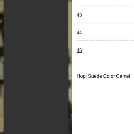
43
44
45
Hopi Suede Color Camel