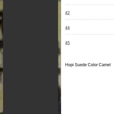
42
44
45
Hopi Suede Color Camel